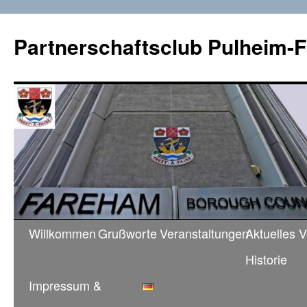
Zum
Inhalt
Partnerschaftsclub Pulheim-F
springen
Willkommen
Grußworte
Veranstaltungen
Aktuelles 
Historie
Impressum &