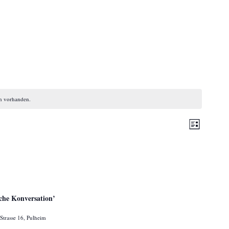
en vorhanden.
Veransta
Ansicht
Liste
Ansichte
Navigat
Navigati
che Konversation’
Strasse 16, Pulheim