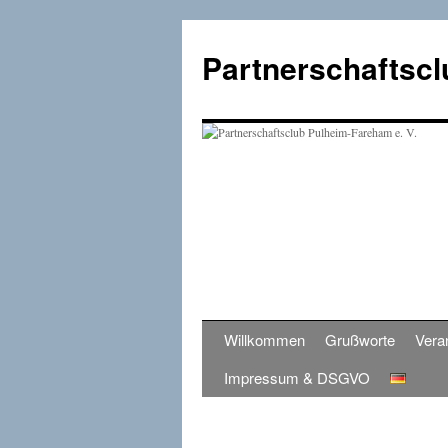
Zum
Inhalt
Partnerschaftscl
springen
Willkommen
Grußworte
Vera
Impressum & DSGVO