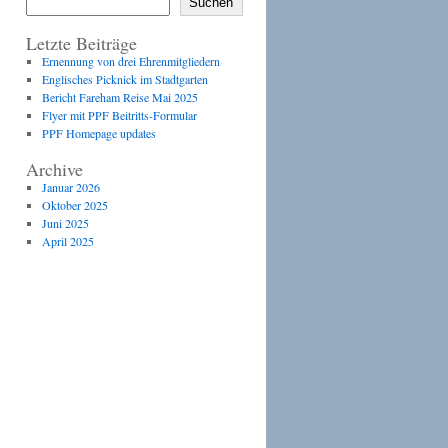
Suchen
Letzte Beiträge
Ernennung von drei Ehrenmitgliedern
Englisches Picknick im Stadtgarten
Bericht Fareham Reise Mai 2025
Flyer mit PPF Beitritts-Formular
PPF Homepage updates
Archive
Januar 2026
Oktober 2025
Juni 2025
ltung
en-
April 2025
n-
ion
on